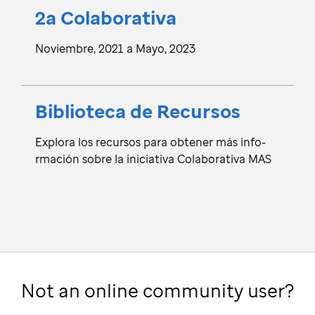
2a Cola­bo­rativa
Novie­mbre, 2021 a Mayo, 2023
Biblio­teca de Recu­rsos
Explora los recu­rsos para obtener más info­
rma­ción sobre la ini­cia­tiva Cola­bo­rativa MAS
Not an online community user?