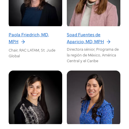
Paola Friedrich, MD,
Soad Fuentes de
MPH
Aparicio, MD, MPH
Directora sénior, Programa de
Chair, RAC LATAM, St. Jude
la región de México, América
Global
Central y el Caribe