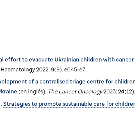
al effort to evacuate Ukrainian children with cance
t Haematology 2022; 9(9): e645-e7.
elopment of a centralised triage centre for children
Ukraine
(en inglés).
The Lancet Oncology
2023;
24
(12)
l.
Strategies to promote sustainable care for childre