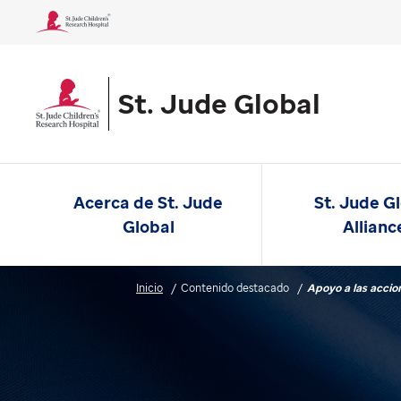
St. Jude Global
Acerca de St. Jude
St. Jude G
Global
Allianc
Inicio
Contenido destacado
Apoyo a las acci